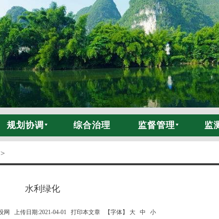
规划协调
综合治理
监督管理
监
 >
水利绿化
 上传日期:2021-04-01
打印本文章
【字体】 大
中
小