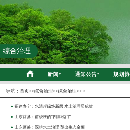
综合治理
新闻
通知公告
规划协
导航：
首页
>>
综合治理
>>
综合治理
>> >
福建寿宁：水清岸绿焕新颜 水土治理显成效
山东莒县：前梭庄的“四喜临门”
山东蓬莱：深耕水土治理 酿出生态金葡