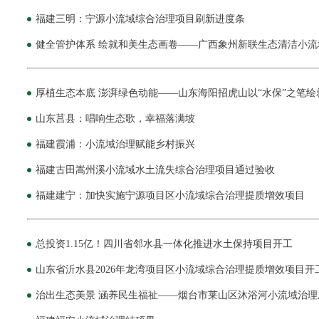
福建三明：宁源小流域综合治理项目刷新进度条
健全管护体系 绘就和美生态画卷——广西象州新联生态清洁小流
厚植生态本底 澎湃绿色动能——山东海阳招虎山以“水保”之笔绘
山东莒县：唱响生态歌，幸福落满坡
福建霞浦：小流域治理赋能乡村振兴
福建古田嵩州溪小流域水土流失综合治理项目通过验收
福建建宁：加快实施宁源项目区小流域综合治理提质增效项目
总投资1.15亿！四川省邻水县一体化推进水土保持项目开工
山东省沂水县2026年龙湾项目区小流域综合治理提质增效项目开
治出生态美景 涵养民生福祉——烟台市莱山区沐浴河小流域治理