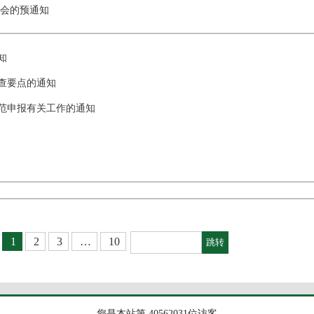
年会的预通知
知
查要点的通知
示范申报有关工作的通知
1
2
3
…
10
您是本站第 40562031位访客