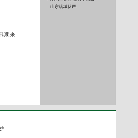
山东诸城从严...
汛期来
护