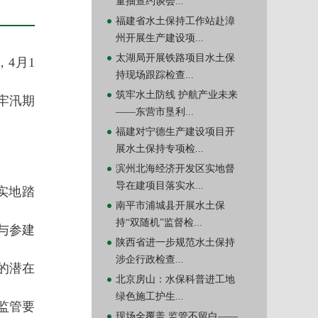
量抽查约谈会...
福建省水土保持工作站赴漳
州开展生产建设项...
太湖局开展铁路项目水土保
4月1
持现场跟踪检查...
筑牢水土防线 护航产业未来
牢汛期
——东营市垦利...
福建对宁德生产建设项目开
展水土保持专项检...
滨州北海经济开发区实地督
导在建项目落实水...
实地踏
南平市浦城县开展水土保
持“双随机”监督检...
与参建
陕西省进一步规范水土保持
涉企行政检查...
的潜在
北京房山：水保科普进工地
绿色施工护生...
监管要
现场全覆盖 监管不留白——