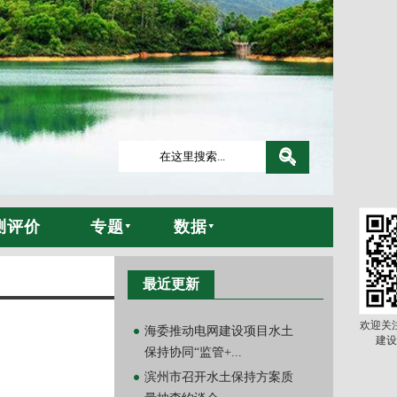
测评价
专题
数据
最近更新
欢迎关
海委推动电网建设项目水土
建设
保持协同“监管+...
滨州市召开水土保持方案质