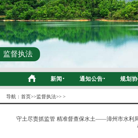
监督执法
新闻
通知公告
规划协
导航：
首页
>>
监督执法
>> >
守土尽责抓监管 精准督查保水土——漳州市水利局