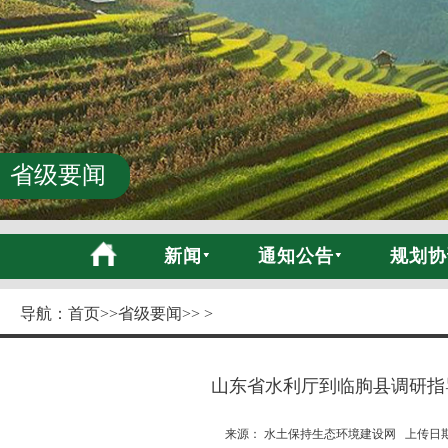
省级要闻
新闻
通知公告
规划协
导航：
首页
>>
省级要闻
>> >
山东省水利厅到临朐县调研指
来源： 水土保持生态环境建设网 上传日期:20