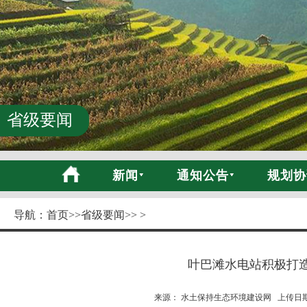
省级要闻
新闻
通知公告
规划协
导航：
首页
>>
省级要闻
>> >
叶巴滩水电站积极打
来源： 水土保持生态环境建设网 上传日期:20