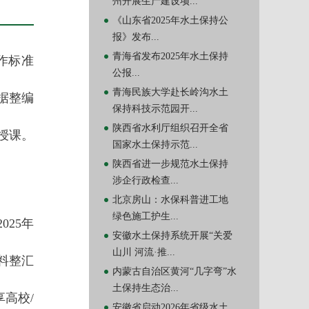
州开展生产建设项...
《山东省2025年水土保持公
报》发布...
青海省发布2025年水土保持
作标准
公报...
青海民族大学赴长岭沟水土
据整编
保持科技示范园开...
陕西省水利厅组织召开全省
授课。
国家水土保持示范...
陕西省进一步规范水土保持
涉企行政检查...
北京房山：水保科普进工地
绿色施工护生...
25年
安徽水土保持系统开展“关爱
山川 河流·推...
料整汇
内蒙古自治区黄河“几字弯”水
土保持生态治...
高校/
安徽省启动2026年省级水土