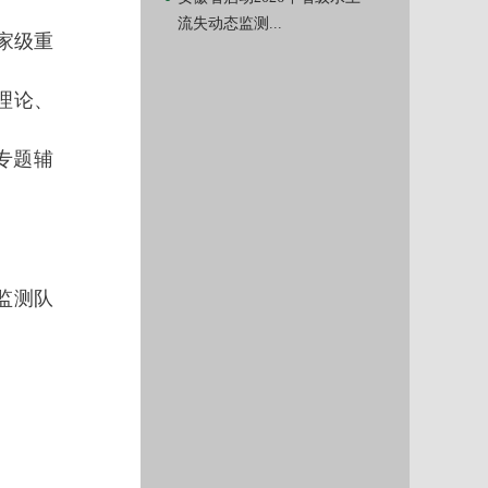
流失动态监测...
家级重
理论、
专题辅
监测队