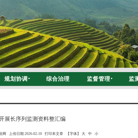
规划协调
综合治理
监督管理
监
开展长序列监测资料整汇编
 上传日期:2026-02-10
打印本文章
【字体】 大
中
小