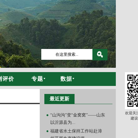
测评价
专题
数据
最近更新
欢迎关
“山沟沟”变“金窝窝”——山东
建设
以沂源县为...
福建省水土保持工作站赴漳