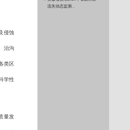
流失动态监测...
及侵蚀
、治沟
各类区
科学性
质量发