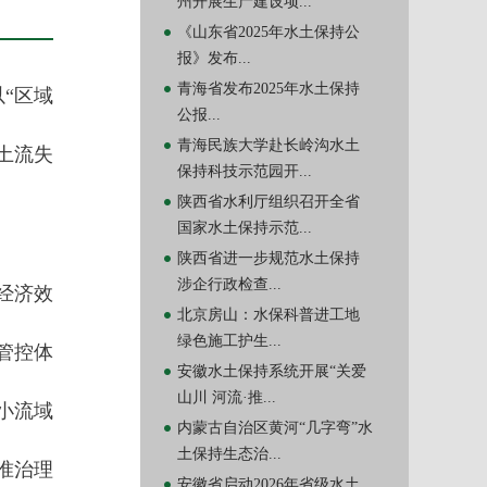
州开展生产建设项...
《山东省2025年水土保持公
报》发布...
青海省发布2025年水土保持
“区域
公报...
青海民族大学赴长岭沟水土
土流失
保持科技示范园开...
陕西省水利厅组织召开全省
国家水土保持示范...
陕西省进一步规范水土保持
涉企行政检查...
经济效
北京房山：水保科普进工地
绿色施工护生...
管控体
安徽水土保持系统开展“关爱
山川 河流·推...
小流域
内蒙古自治区黄河“几字弯”水
土保持生态治...
准治理
安徽省启动2026年省级水土