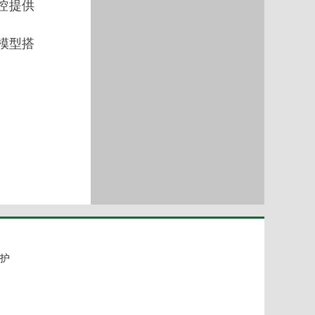
控提供
模型搭
护