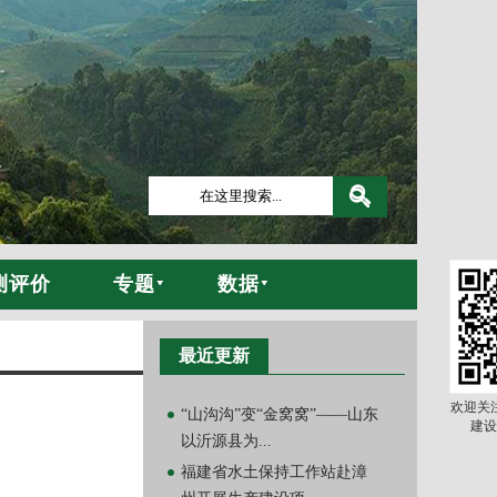
测评价
专题
数据
最近更新
欢迎关
“山沟沟”变“金窝窝”——山东
建设
以沂源县为...
福建省水土保持工作站赴漳