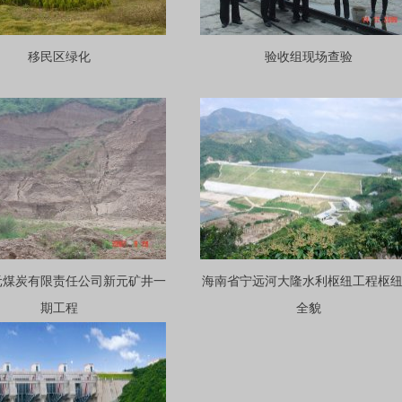
移民区绿化
验收组现场查验
元煤炭有限责任公司新元矿井一
海南省宁远河大隆水利枢纽工程枢
期工程
全貌