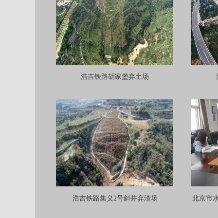
浩吉铁路胡家堡弃土场
浩吉铁路集义2号斜井弃渣场
北京市