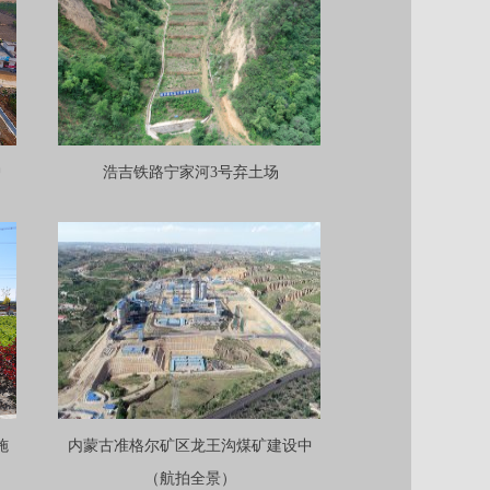
护
浩吉铁路宁家河3号弃土场
施
内蒙古准格尔矿区龙王沟煤矿建设中
（航拍全景）