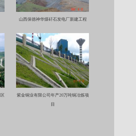
山西保德神华煤矸石发电厂新建工程
纽区
紫金铜业有限公司年产20万吨铜冶炼项
目