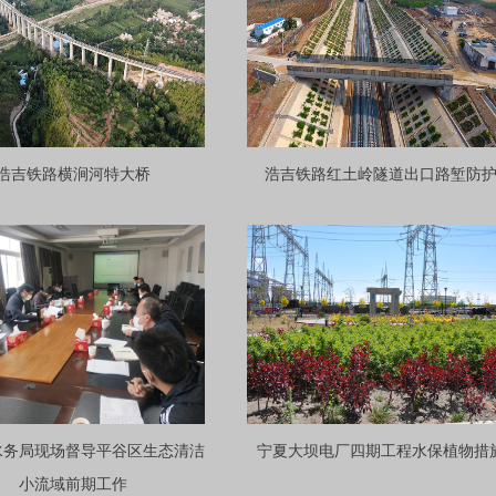
浩吉铁路横涧河特大桥
浩吉铁路红土岭隧道出口路堑防
水务局现场督导平谷区生态清洁
宁夏大坝电厂四期工程水保植物措
小流域前期工作