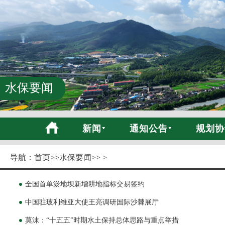
水保要闻
新闻
通知公告
规划协
导航：
首页
>>
水保要闻
>> >
全国首单淤地坝新增耕地指标交易签约
中国驻玻利维亚大使王亮调研国际沙棘展厅
莫沫：“十五五”时期水土保持总体思路与重点举措