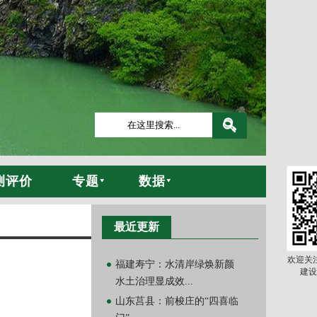
测评价
专题
数据
最近更新
欢迎关
福建寿宁：水清岸绿焕新颜
建设
水土治理显成效...
山东莒县：前梭庄的“四喜临