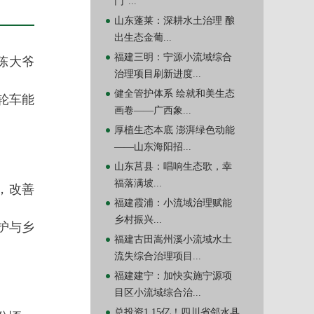
门”...
山东蓬莱：深耕水土治理 酿
出生态金葡...
福建三明：宁源小流域综合
陈大爷
治理项目刷新进度...
健全管护体系 绘就和美生态
轮车能
画卷——广西象...
厚植生态本底 澎湃绿色动能
——山东海阳招...
山东莒县：唱响生态歌，幸
福落满坡...
，改善
福建霞浦：小流域治理赋能
乡村振兴...
护与乡
福建古田嵩州溪小流域水土
流失综合治理项目...
福建建宁：加快实施宁源项
目区小流域综合治...
总投资1.15亿！四川省邻水县