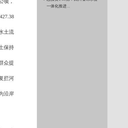
7公顷，
一体化推进...
.38
水土流
土保持
群众提
复拦河
为沿岸