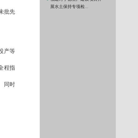
展水土保持专项检...
未批先
投产等
全程指
、同时