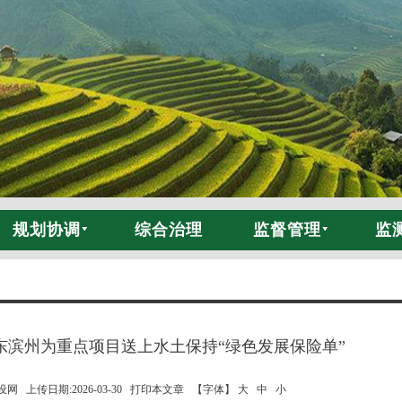
规划协调
综合治理
监督管理
监
东滨州为重点项目送上水土保持“绿色发展保险单”
 上传日期:2026-03-30
打印本文章
【字体】 大
中
小