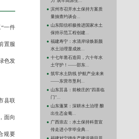
力”筑牢高原生...
滨州市召开水土保持方案质
量抽查约谈会...
山东阳信积极推进国家水土
“一件
保持示范工程创建...
福建寿宁：水清岸绿焕新颜
前置服
水土治理显成效...
十七年凿石造田，六十年水
绿色发
土守护！——邵东...
筑牢水土防线 护航产业未来
——东营市垦利...
山东莒县：前梭庄的“四喜临
门”...
市县联
山东蓬莱：深耕水土治理 酿
出生态金葡...
，面向
广西崇左：水土保持科普宣
传走进小学毕业典...
合规要
福建对宁德生产建设项目开