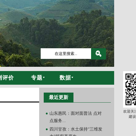
测评价
专题
数据
最近更新
欢迎关
山东惠民：面对面普法 点对
建设
点服务...
四川甘孜：水土保持“三维发