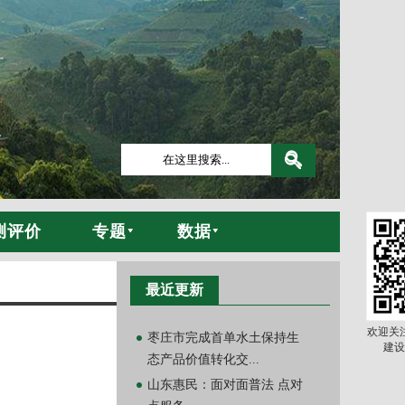
测评价
专题
数据
最近更新
欢迎关
枣庄市完成首单水土保持生
建设
态产品价值转化交...
山东惠民：面对面普法 点对