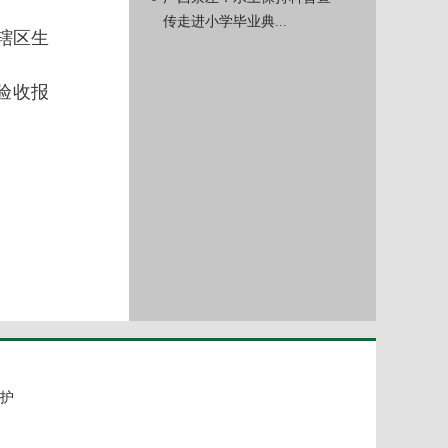
传走进小学毕业典...
辖区生
验收报
护