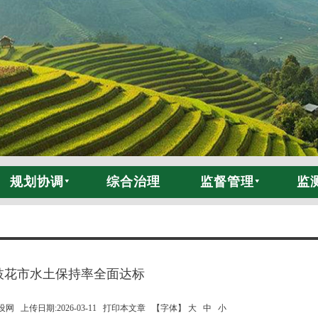
规划协调
综合治理
监督管理
监
枝花市水土保持率全面达标
 上传日期:2026-03-11
打印本文章
【字体】 大
中
小