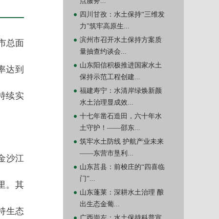
点服务...
四川甘孜：水土保持“三维发
力”筑牢高原生...
滨州市召开水土保持方案质
全市总面
量抽查约谈会...
山东阳信积极推进国家水土
持率达到
保持示范工程创建...
福建寿宁：水清岸绿焕新颜
持续实
水土治理显成效...
十七年凿石造田，六十年水
土守护！——邵东...
筑牢水土防线 护航产业未来
——东营市垦利...
金沙江
山东莒县：前梭庄的“四喜临
门”...
里。其
山东蓬莱：深耕水土治理 酿
出生态金葡...
持生态
广西崇左：水土保持科普宣