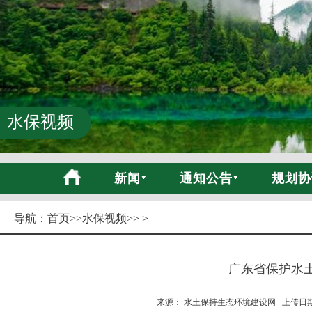
水保视频
新闻
通知公告
规划协
导航：
首页
>>
水保视频
>> >
广东省保护水
来源： 水土保持生态环境建设网 上传日期:20