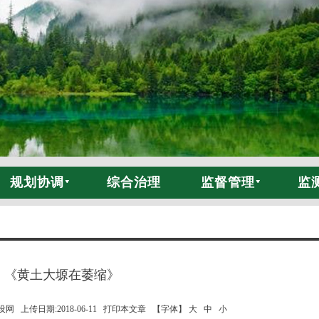
规划协调
综合治理
监督管理
监
《黄土大塬在萎缩》
 上传日期:2018-06-11
打印本文章
【字体】 大
中
小