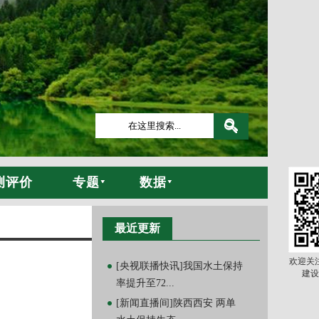
测评价
专题
数据
最近更新
欢迎关
[央视联播快讯]我国水土保持
建设
率提升至72...
[新闻直播间]陕西西安 两单