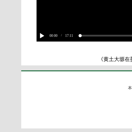
00:00
17:11
/
《黄土大塬在
本