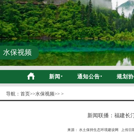
水保视频
新闻
通知公告
规划协
导航：
首页
>>
水保视频
>> >
新闻联播：福建长
来源： 水土保持生态环境建设网 上传日期:20