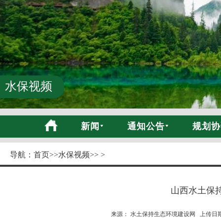
水保视频
新闻
通知公告
规划协
导航：
首页
>>
水保视频
>> >
山西水土保
来源： 水土保持生态环境建设网 上传日期:20