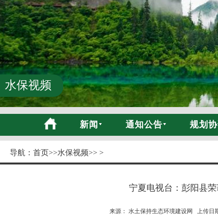
水保视频
新闻
通知公告
规划协
导航：
首页
>>
水保视频
>> >
宁夏电视台：彭阳县荣
来源： 水土保持生态环境建设网 上传日期:20