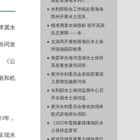
班赴青海省水利厅...
水利部联合工作组赴青海海
西州开展水土流失...
精准测算水保指标 筑牢高原
津冀水
生态屏障——水...
太湖局开展铁路项目水土保
协同发
持现场跟踪检查...
海委举办海河流域水土保持
。《公
高质量发展培训班...
黄河水利委员会党组部署深
新和机
入贯彻实施黄河保...
水利部水土保持监测中心召
开全国水土保持监...
黄河水利委员会推动加强串
联式淤地坝头坝防...
23年，
《2025年晋陕蒙接壤地区水
土保持监督管...
呈现水
黄河流域首座重力侵蚀原位