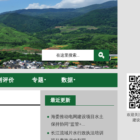
测评价
专题
数据
最近更新
欢迎关
海委推动电网建设项目水土
建设
保持协同“监管+...
长江流域片水行政执法培训