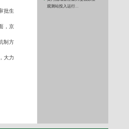
观测站投入运行...
审批生
面，京
机制方
，大力