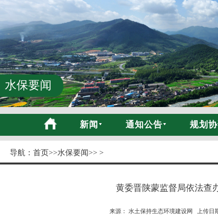
水保要闻
新闻
通知公告
规划协
导航：
首页
>>
水保要闻
>> >
黄委晋陕蒙监督局依法查
来源： 水土保持生态环境建设网 上传日期:20