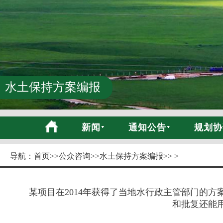
水土保持方案编报
新闻
通知公告
规划协
导航：
首页
>>
公众咨询
>>
水土保持方案编报
>> >
某项目在2014年获得了当地水行政主管部门的
和批复还能