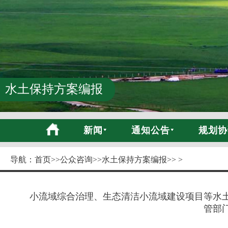
水土保持方案编报
新闻
通知公告
规划协
导航：
首页
>>
公众咨询
>>
水土保持方案编报
>> >
小流域综合治理、生态清洁小流域建设项目等水
管部