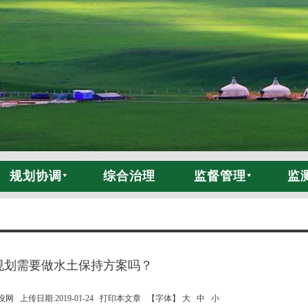
规划协调
综合治理
监督管理
监
规划需要做水土保持方案吗？
 上传日期:2019-01-24
打印本文章
【字体】 大
中
小