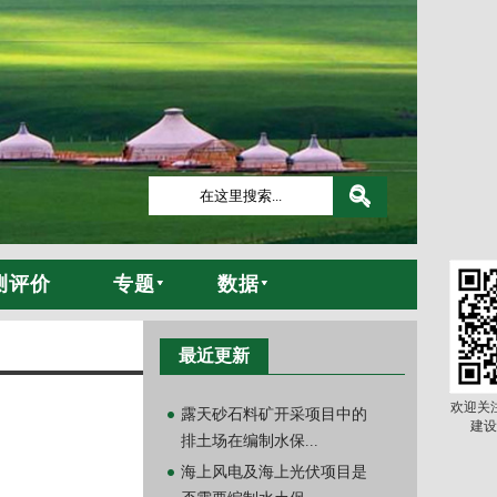
测评价
专题
数据
最近更新
欢迎关
露天砂石料矿开采项目中的
建设
排土场在编制水保...
海上风电及海上光伏项目是