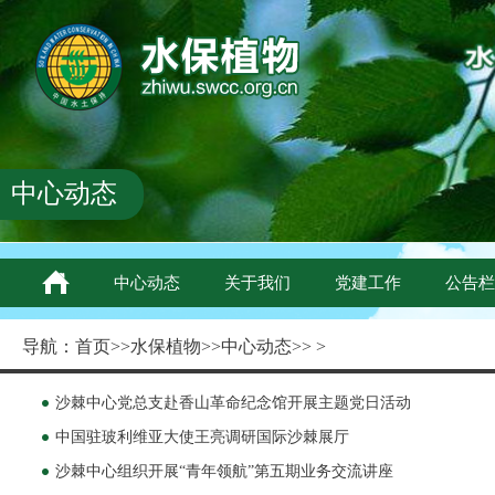
中心动态
中心动态
关于我们
党建工作
公告栏
导航：
首页
>>
水保植物
>>
中心动态
>> >
沙棘中心党总支赴香山革命纪念馆开展主题党日活动
中国驻玻利维亚大使王亮调研国际沙棘展厅
沙棘中心组织开展“青年领航”第五期业务交流讲座